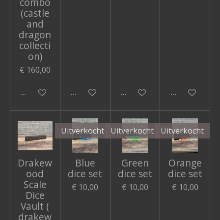
combo
(castle
and
dragon
collecti
on)
€ 160,00
In winkelwagen
In winkelwagen
Bekijk details
In winkelwa
Uitverkocht
Uitverkocht
Uitverkocht
Drakew
Blue
Green
Orange
ood
dice set
dice set
dice set
Scale
€ 10,00
€ 10,00
€ 10,00
Dice
Vault (
drakew