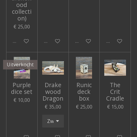
ood
collecti
on)
€ 25,00
Bekijk details
Houd mij op de hoogte
Houd mij op de hoogte
Houd mij op 
Uitverkocht
Purple
Drake
Runic
The
dice set
wood
deck
Crit
Dragon
box
Cradle
€ 10,00
€ 35,00
€ 25,00
€ 15,00
Houd mij op de hoogte
In winkelwagen
In winkelwagen
In winkelwa