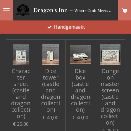
Ga
Dragon's Inn –
Where Craft Meets Magic
direct
naar
Handgemaakt
de
hoofdinhoud
Charac
Dice
Dice
Dunge
ter
tower
box
on
sheet
(castle
(castle
master
(castle
and
and
screen
and
dragon
dragon
(castle
dragon
collecti
collecti
and
collecti
on)
on)
dragon
on)
collecti
€ 40,00
€ 40,00
on)
€ 25,00
€ 75,00