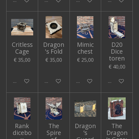
Critless
Dragon
Mimic
D20
Cage
's Fold
chest
Dice
toren
€ 35,00
€ 35,00
€ 25,00
€ 40,00
In winkelwagen
In winkelwagen
In winkelwagen
In winkelwa
Rank
The
Dragon
The
dicebo
Spire
’s
Dragon