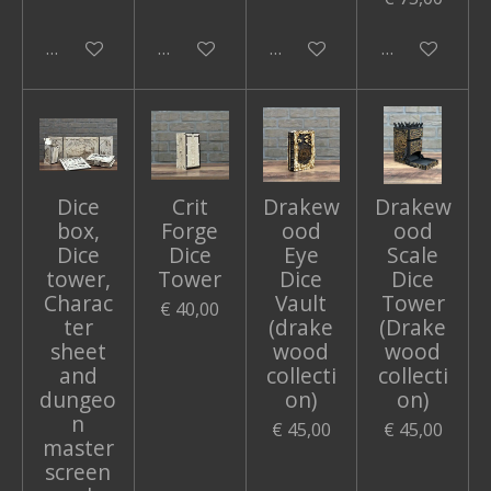
In winkelwagen
In winkelwagen
In winkelwagen
In winkelwa
Dice
Crit
Drakew
Drakew
box,
Forge
ood
ood
Dice
Dice
Eye
Scale
tower,
Tower
Dice
Dice
Charac
Vault
Tower
€ 40,00
ter
(drake
(Drake
sheet
wood
wood
and
collecti
collecti
dungeo
on)
on)
n
€ 45,00
€ 45,00
master
screen