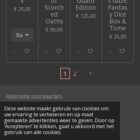
x
of
Guard
’s Gaze:
Scorch
Edition
Fantas
€ 25,00
ed
y Dice
€ 125,00
Oaths
Box &
Tome
€ 90,00
€ 25,00
In winkelwagen
In winkelwagen
In winkelwagen
In winkelwa
1
2
Algemene voorwaarden
Deze website maakt gebruik van cookies om
verzend- en betalingsinfo
uw ervaring te verbeteren en op maat
gemaakte advertenties weer te geven. Door op
‘Accepteren’ te klikken, gaat u akkoord met het
I
F
gebruik van alle cookies.
n
a
© 2024 - 2026 dragon's inn
s
c