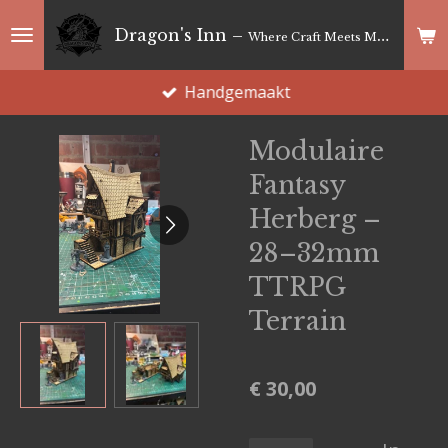
Ga
Dragon's Inn –
Where Craft Meets Magic
direct
naar
Handgemaakt
de
hoofdinhoud
Modulaire
Fantasy
Herberg –
28–32mm
TTRPG
Terrain
€ 30,00