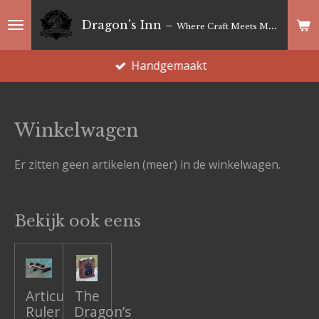
Ga
Dragon's Inn –
Where Craft Meets Magic
direct
naar
Handgemaakt
de
hoofdinhoud
Winkelwagen
Er zitten geen artikelen (meer) in de winkelwagen.
Bekijk ook eens
Articulated
The
Ruler
Dragon’s