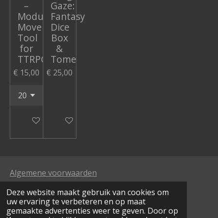
–
Gaze:
Modular
Fantasy
Movement
Dice
Tool
Box
for
&
TTRPGs
Tome
€ 15,00
€ 25,00
In winkelwagen
In winkelwagen
Algemene voorwaarden
Deze website maakt gebruik van cookies om
verzend- en betalingsinfo
uw ervaring te verbeteren en op maat
gemaakte advertenties weer te geven. Door op