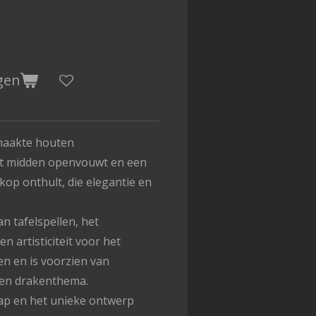
gen
maakte houten
et midden openvouwt en een
op onthult, die elegantie en
n tafelspellen, het
en artisticiteit voor het
n en is voorzien van
een drakenthema.
p en het unieke ontwerp