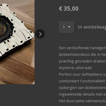
€ 35,00
In winkelwa
Een verbluffende handge
dobbelsteendoos die in h
prachtig gesneden drakenk
mysterie uitstraalt.
Perfect voor liefhebbers va
combineert functionaliteit 
opbergen van dobbelstene
ingewikkelde details met 
Het duurzame vakmanscha