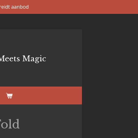
reidt aanbod
Meets Magic
Fold