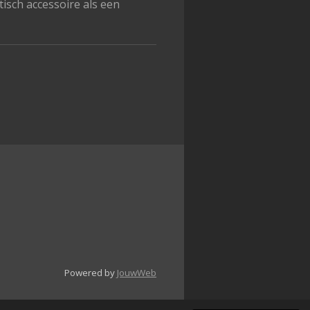
isch accessoire als een
Powered by
JouwWeb